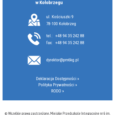
w Kołobrzegu
ul. Kościuszki 9
78-100 Kołobrzeg
tel.:
+48 94 35 242 88
fax:
+48 94 35 242 88
dyrektor@pm6kg.pl
Deklaracja Dostępności
Polityka Prywatności
RODO
© Wszelkie prawa zastrzeżone, Miejskie Przedszkole Integracyjne nr 6 im.