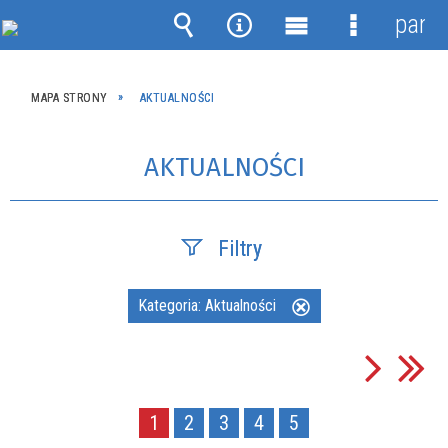
panel
Wyszukiwarka
Narzędzia
Menu
Menu
główne
szczegóło
MAPA STRONY
AKTUALNOŚCI
AKTUALNOŚCI
Filtry
Szukana fraza
Kategoria:
Aktualności
Usuń
ten
filtr
Data publikacji
1
2
3
4
5
—