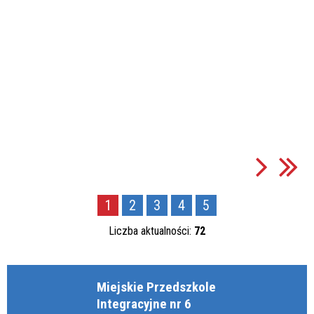
1
2
3
4
5
Liczba aktualności:
72
Miejskie Przedszkole
Integracyjne nr 6